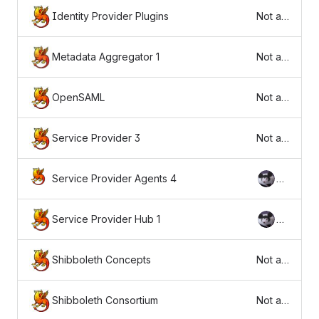
Identity Provider Plugins
Not av
ailable
Metadata Aggregator 1
Not av
ailable
OpenSAML
Not av
ailable
Service Provider 3
Not av
ailable
Service Provider Agents 4
Sc
ott
Ca
Service Provider Hub 1
Sc
nt
ott
or
Ca
Shibboleth Concepts
Not av
nt
ailable
or
Shibboleth Consortium
Not av
ailable