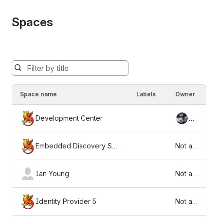
Spaces
Spaces
will
be
Space name
Labels
Owner
filtered
below
Development Center
Sc
as
ott
you
Ca
type
Embedded Discovery Ser
Not av
nt
vice 1
ailable
or
Ian Young
Not av
ailable
Identity Provider 5
Not av
ailable